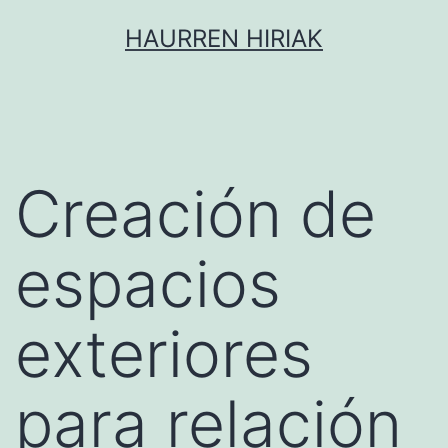
Saltar
HAURREN HIRIAK
al
contenido
​​Creación de
espacios
exteriores
para relación