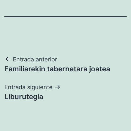
Navegación
Entrada anterior
Familiarekin tabernetara joatea
de
entradas
Entrada siguiente
Liburutegia